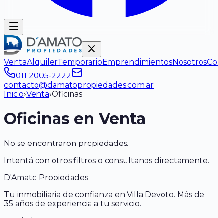
Venta
Alquiler
Temporario
Emprendimientos
Nosotros
Co
011 2005-2222
contacto@damatopropiedades.com.ar
Inicio
›
Venta
›
Oficina
s
Oficina
s en Venta
No se encontraron propiedades.
Intentá con otros filtros o consultanos directamente.
D'Amato Propiedades
Tu inmobiliaria de confianza en Villa Devoto. Más de
35 años de experiencia a tu servicio.