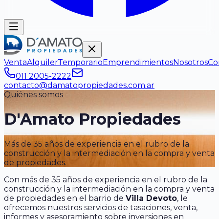
Venta
Alquiler
Temporario
Emprendimientos
Nosotros
Co
011 2005-2222
contacto@damatopropiedades.com.ar
Quiénes somos
D'Amato Propiedades
Más de 35 años de experiencia en el rubro de la
construcción y la intermediación en la compra y venta
de propiedades.
Con más de 35 años de experiencia en el rubro de la
construcción y la intermediación en la compra y venta
de propiedades en el barrio de
Villa Devoto
, le
ofrecemos nuestros servicios de tasaciones, venta,
informes y asesoramiento sobre inversiones en