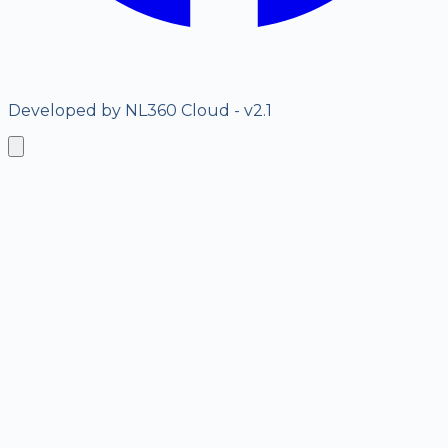
©
2026
D'Amato Propiedades. Todos los derechos
reservados.
Developed by NL360 Cloud - v2.1