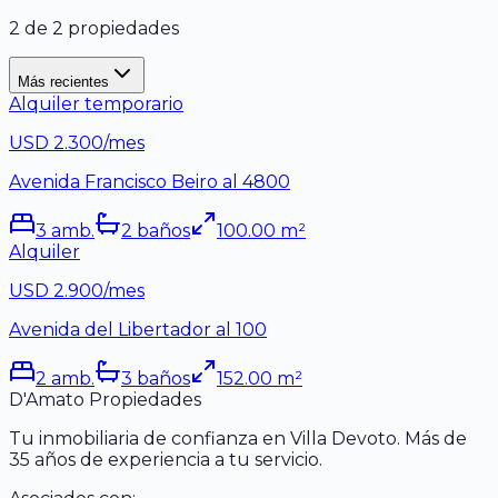
2
de
2
propiedades
Más recientes
Alquiler temporario
USD 2.300/mes
Avenida Francisco Beiro al 4800
3
amb.
2
baño
s
100.00
m²
Alquiler
USD 2.900/mes
Avenida del Libertador al 100
2
amb.
3
baño
s
152.00
m²
D'Amato Propiedades
Tu inmobiliaria de confianza en Villa Devoto. Más de
35 años de experiencia a tu servicio.