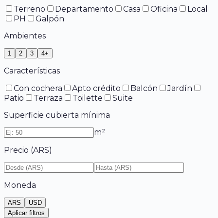
Terreno
Departamento
Casa
Oficina
Local
PH
Galpón
Ambientes
1
2
3
4+
Características
Con cochera
Apto crédito
Balcón
Jardín
Patio
Terraza
Toilette
Suite
Superficie cubierta mínima
m²
Precio (
ARS
)
Moneda
ARS
USD
Aplicar filtros