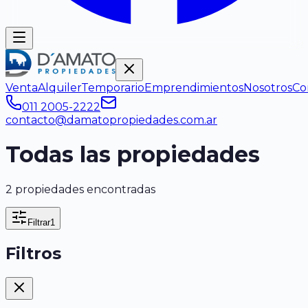
Venta
Alquiler
Temporario
Emprendimientos
Nosotros
Co
011 2005-2222
contacto@damatopropiedades.com.ar
Todas las propiedades
2 propiedades encontradas
Filtrar
1
Filtros