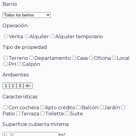
Barrio
Operación
Venta
Alquiler
Alquiler temporario
Tipo de propiedad
Terreno
Departamento
Casa
Oficina
Local
PH
Galpón
Ambientes
1
2
3
4+
Características
Con cochera
Apto crédito
Balcón
Jardín
Patio
Terraza
Toilette
Suite
Superficie cubierta mínima
m²