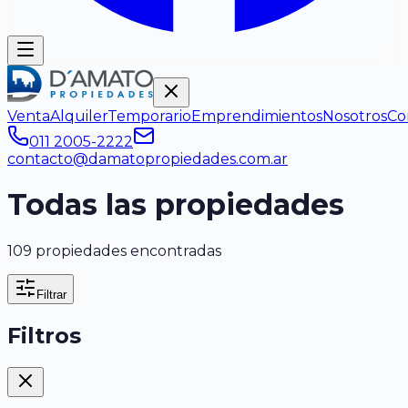
Venta
Alquiler
Temporario
Emprendimientos
Nosotros
Co
011 2005-2222
contacto@damatopropiedades.com.ar
Todas las propiedades
109 propiedades encontradas
Filtrar
Filtros