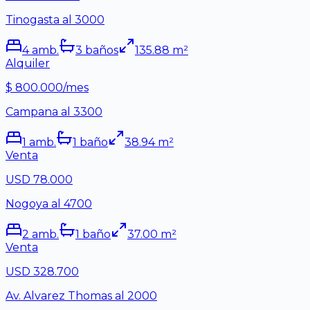
Tinogasta al 3000
4
amb.
3
baño
s
135.88
m²
Alquiler
$ 800.000/mes
Campana al 3300
1
amb.
1
baño
38.94
m²
Venta
USD 78.000
Nogoya al 4700
2
amb.
1
baño
37.00
m²
Venta
USD 328.700
Av. Alvarez Thomas al 2000