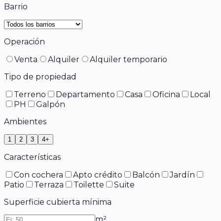
Barrio
Operación
Venta
Alquiler
Alquiler temporario
Tipo de propiedad
Terreno
Departamento
Casa
Oficina
Local
PH
Galpón
Ambientes
1
2
3
4+
Características
Con cochera
Apto crédito
Balcón
Jardín
Patio
Terraza
Toilette
Suite
Superficie cubierta mínima
m²