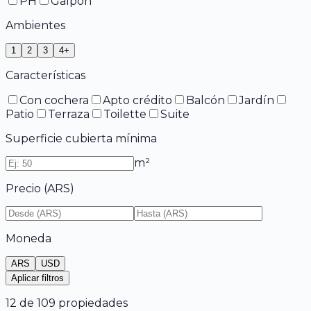
PH
Galpón
Ambientes
1
2
3
4+
Características
Con cochera
Apto crédito
Balcón
Jardín
Patio
Terraza
Toilette
Suite
Superficie cubierta mínima
m²
Precio (
ARS
)
Moneda
ARS
USD
Aplicar filtros
12
de
109
propiedades