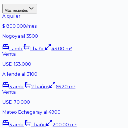
Más recientes
Alquiler
$ 800.000/mes
Nogoya al 3500
1
amb.
1
baño
43.00
m²
Venta
USD 153.000
Allende al 3100
3
amb.
2
baño
s
66.20
m²
Venta
USD 70.000
Mateo Echegaray al 4900
3
amb.
1
baño
200.00
m²