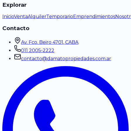
Explorar
Inicio
Venta
Alquiler
Temporario
Emprendimientos
Nosotr
Contacto
Av. Fco. Beiro 4701
, CABA
011 2005-2222
contacto@damatopropiedades.com.ar