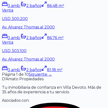
3
amb.
2
baño
s
86.48
m²
Venta
USD 300.200
Av. Alvarez Thomas al 2000
3
amb.
2
baño
s
86.76
m²
Venta
USD 303.100
Av. Alvarez Thomas al 2000
3
amb.
2
baño
s
81.18
m²
Página
1
de
10
Siguiente →
D'Amato Propiedades
Tu inmobiliaria de confianza en Villa Devoto. Más de
35 años de experiencia a tu servicio.
Asociados con: