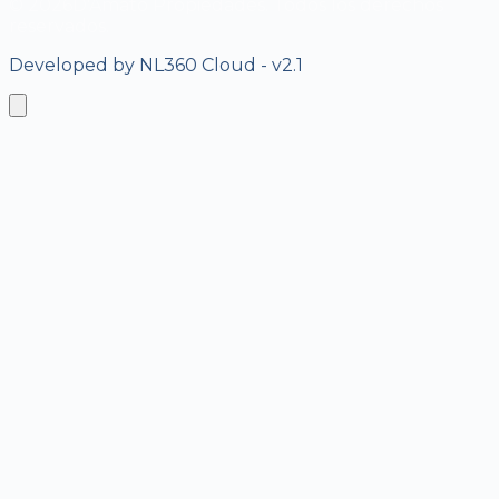
©
2026
D'Amato Propiedades. Todos los derechos
reservados.
Developed by NL360 Cloud - v2.1