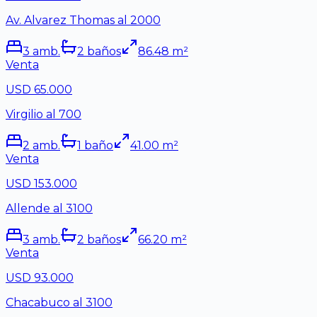
Av. Alvarez Thomas al 2000
3
amb.
2
baño
s
86.48
m²
Venta
USD 65.000
Virgilio al 700
2
amb.
1
baño
41.00
m²
Venta
USD 153.000
Allende al 3100
3
amb.
2
baño
s
66.20
m²
Venta
USD 93.000
Chacabuco al 3100