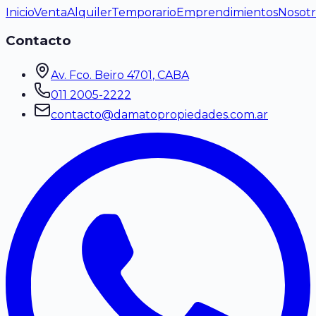
Inicio
Venta
Alquiler
Temporario
Emprendimientos
Nosotr
Contacto
Av. Fco. Beiro 4701
, CABA
011 2005-2222
contacto@damatopropiedades.com.ar