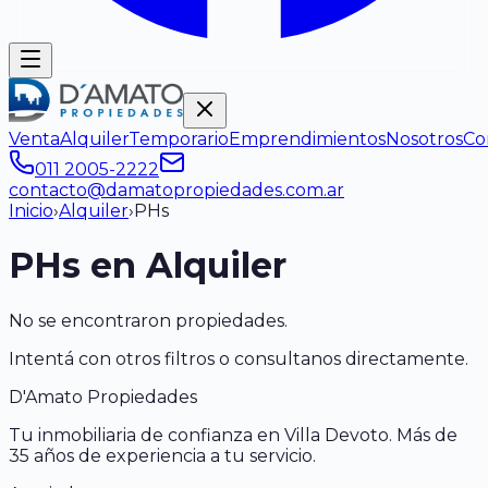
Venta
Alquiler
Temporario
Emprendimientos
Nosotros
Co
011 2005-2222
contacto@damatopropiedades.com.ar
Inicio
›
Alquiler
›
PH
s
PH
s en Alquiler
No se encontraron propiedades.
Intentá con otros filtros o consultanos directamente.
D'Amato Propiedades
Tu inmobiliaria de confianza en Villa Devoto. Más de
35 años de experiencia a tu servicio.